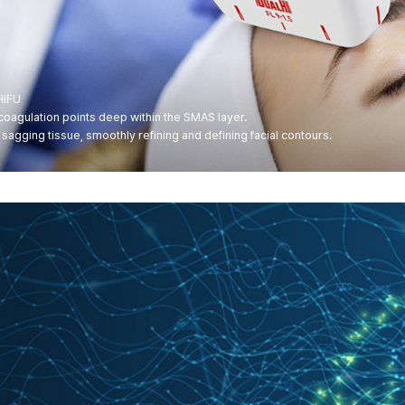
HIFU
coagulation points deep within the SMAS layer.
sagging tissue, smoothly refining and defining facial contours.