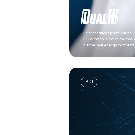
Dual transducer professional 
HIFU creates precise thermal 
This thermal energy contracts 
BIO